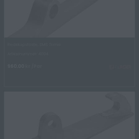
Redskapsfäste, SMS Trima
Artikelnummer: 4004
960.00
kr
/Par
EJ I LAGER