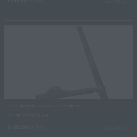
1 700.00
kr
/Par
TILLGÄNGLIG
Redskapsfäste, Chilton / MX Mailleux
Artikelnummer: 4039
3 790.00
kr
/Par
TILLGÄNGLIG