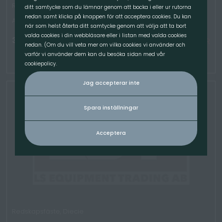
Redskapsfäste, JCB 270/300/320
ditt samtycke som du lämnar genom att bocka i eller ur rutorna
nedan samt klicka på knappen för att acceptera cookies. Du kan
Artikelnummer: 4035
när som helst återta ditt samtycke genom att välja att ta bort
valda cookies i din webbläsare eller i listan med valda cookies
3 500.00
kr
/Par
EJ I LAGER
nedan. (Om du vill veta mer om vilka cookies vi använder och
varför vi använder dem kan du besöka sidan med vår
cookiepolicy.
Jag accepterar inte
Spara inställningar
Acceptera
Redskapsfäste, Diecie