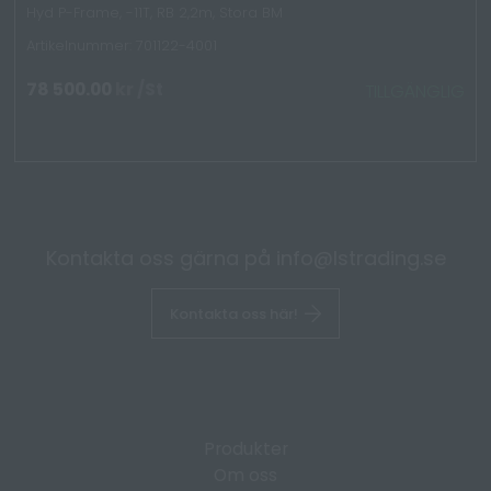
Hyd P-Frame, -11T, RB 2,2m, Stora BM
Artikelnummer: 701122-4001
78 500.00
kr
/St
TILLGÄNGLIG
Kontakta oss gärna på
info@lstrading.se
Kontakta oss här!
Produkter
Om oss