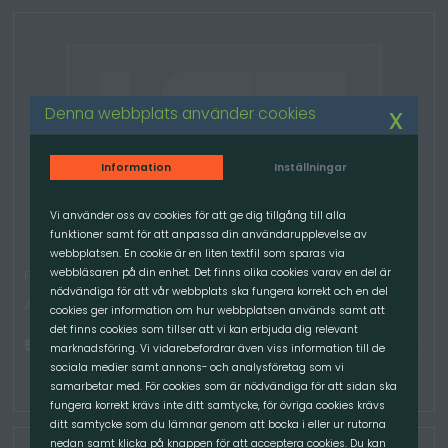
x
Denna webbplats använder cookies
Information
Inställningar
Vi använder oss av cookies för att ge dig tillgång till alla
funktioner samt för att anpassa din användarupplevelse av
webbplatsen. En cookie är en liten textfil som sparas via
webbläsaren på din enhet. Det finns olika cookies varav en del är
Pallgaffelram, 1200mm -2,5T, Zettelmeyer 402/L20-25
nödvändiga för att vår webbplats ska fungera korrekt och en del
Artikelnummer: 2027
cookies ger information om hur webbplatsen används samt att
det finns cookies som tillser att vi kan erbjuda dig relevant
5 300.00
kr
/St
TILLGÄNGLIG
marknadsföring. Vi vidarebefordrar även viss information till de
sociala medier samt annons- och analysföretag som vi
samarbetar med. För cookies som är nödvändiga för att sidan ska
fungera korrekt krävs inte ditt samtycke, för övriga cookies krävs
ditt samtycke som du lämnar genom att bocka i eller ur rutorna
nedan samt klicka på knappen för att acceptera cookies. Du kan