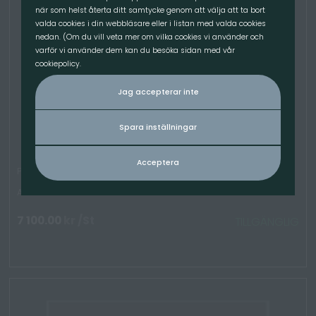
när som helst återta ditt samtycke genom att välja att ta bort
valda cookies i din webbläsare eller i listan med valda cookies
nedan. (Om du vill veta mer om vilka cookies vi använder och
varför vi använder dem kan du besöka sidan med vår
cookiepolicy.
Jag accepterar inte
Spara inställningar
Acceptera
Pallgaffelram, 1500mm -5T, UF
Artikelnummer: 2020
7 100.00
kr
/St
TILLGÄNGLIG