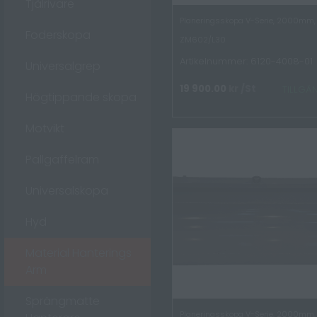
Tjälrivare
Planeringsskopa V-Serie, 2000mm,
Foderskopa
ZM602/L30
Artikelnummer: 6120-4008-01
Universalgrep
19 900.00
kr
/St
TILLGÄ
Högtippande skopa
Motvikt
Pallgaffelram
Universalskopa
Hyd
Material Hanterings
Arm
Sprängmatte
Planeringsskopa V-Serie, 2000mm,