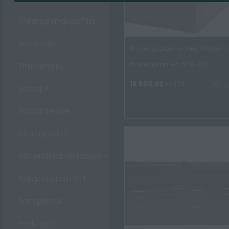
Förlängningsgafflar
Reservdel
Planeringsskopa V-Serie, 1800mm, 
Artikelnummer: 6118-00
Timmergrip
18 500.00
kr
/St
EJ I
Balspjut
Balhanterare
Storsäckslyft
Materialhanteringsarm
Pallgaffelram SET
Rangerkrok
Fodergrep