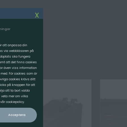
Om oss
x
VI SOM JOBBAR HÄR
lningar
FÖRETAGET
VÅR VISION
för att anpassa din
ras via webbläsaren på
ebbplats ska fungera
mt att det finns cookies
rar även viss information
 med. För cookies som är
vriga cookies krävs ditt
icka på knappen för att
ja att ta bort valda
l veta mer om vilka
år cookiepolicy.
Acceptera