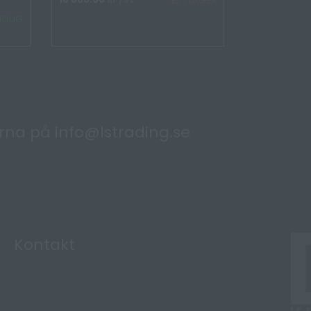
EJ I LAGER
NGLIG
ärna på
info@lstrading.se
Kontakt