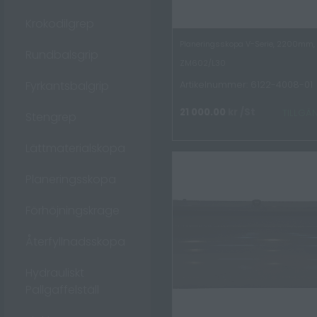
Krokodilgrep
Planeringsskopa V-Serie, 2200mm,
Rundbalsgrip
ZM602/L30
Fyrkantsbalgrip
Artikelnummer: 6122-4008-01
21 000.00
kr
/St
TILLGÄ
Stengrep
Lättmaterialskopa
Planeringsskopa
Förhöjningskrage
Återfyllnadsskopa
Hydrauliskt
Pallgaffelställ