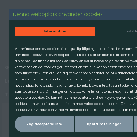
Produkter
Denna webbplats använder cookies
GRÄVMASKIN
Information
Instäl
LASTMASKIN
TRAKTOR
Vi använder oss av cookies för att ge dig tillgång till alla funktioner samt 
användarupplevelse av webbplatsen. En cookie är en liten textfil som spa
MINILASTARE
din enhet. Det finns olika cookies varav en del är nödvändiga för att vår w
Grävmaskin
korrekt och en del cookies ger information om hur webbplatsen används sa
Relevans
Sortera efter
RESERVDELAR
som tillser att vi kan erbjuda dig relevant marknadsföring. Vi vidarebeford
till de sociala medier samt annons- och analysföretag som vi samarbetar
Lastmaskin
nödvändiga för att sidan ska fungera korrekt krävs inte ditt samtycke, för ö
samtycke som du lämnar genom att bocka i eller ur rutorna nedan samt kl
Traktor
acceptera cookies. Du kan när som helst återta ditt samtycke genom att väl
cookies i din webbläsare eller i listan med valda cookies nedan. (Om du vil
Adapter
cookies vi använder och varför vi använder dem kan du besöka sidan med v
Gaffelben
Jag accepterar inte
Spara inställningar
Redskapsfäste