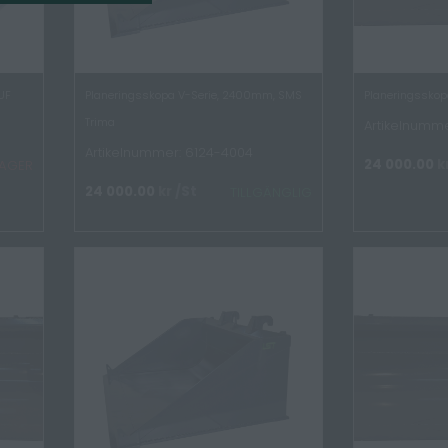
UF
Planeringsskopa V-Serie, 2400mm, SMS
Planeringsskop
Trima
Artikelnumme
Artikelnummer: 6124-4004
24 000.00
k
 LAGER
24 000.00
kr
/St
TILLGÄNGLIG