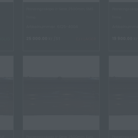
Planeringsskopa V-Serie, 2500mm, SMS
Planeringssko
Trima
Trima
Artikelnummer: 6125-4004
Artikelnumme
25 000.00
kr
/St
19 900.00
kr
NGLIG
EJ I LAGER
 UF
Planeringsskopa V-Serie, 2500mm, Euro
Planeringsskop