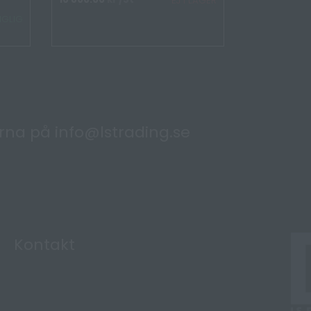
EJ I LAGER
NGLIG
ärna på
info@lstrading.se
Kontakt