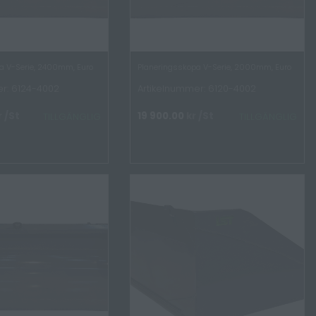
a V-Serie, 2400mm, Euro
Planeringsskopa V-Serie, 2000mm, Euro
r: 6124-4002
Artikelnummer: 6120-4002
r
/St
19 900.00
kr
/St
TILLGÄNGLIG
TILLGÄNGLIG