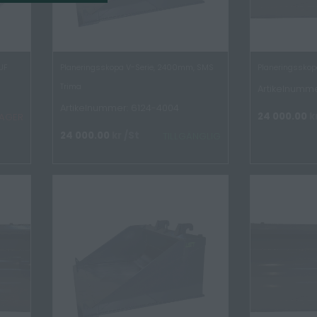
UF
Planeringsskopa V-Serie, 2400mm, SMS
Planeringsskop
Trima
Artikelnumme
Artikelnummer: 6124-4004
24 000.00
k
 LAGER
24 000.00
kr
/St
TILLGÄNGLIG