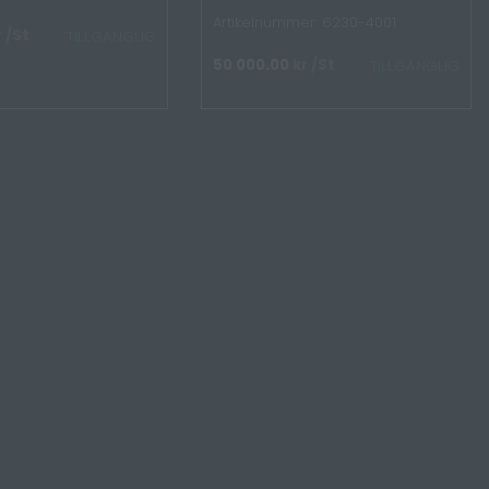
Artikelnummer: 6230-4001
r
/St
TILLGÄNGLIG
50 000.00
kr
/St
TILLGÄNGLIG