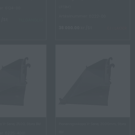
UF(BM)
r: 6124-00
Artikelnummer: 6222-00
r
/St
TILLGÄNGLIG
36 000.00
kr
/St
EJ I LAGER
 V-Serie, 2500, Stora BM
Planeringsskopa V-Serie, 3000mm, Stora
BM
r: 6225-4001