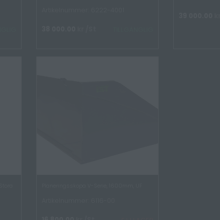
Artikelnummer: 6222-4001
39 000.00
k
38 000.00
kr
/St
NGLIG
TILLGÄNGLIG
Stora
Planeringsskopa V-Serie, 1600mm, UF
Artikelnummer: 6116-00
16 800.00
kr
/St