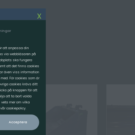
Om oss
x
VI SOM JOBBAR HÄR
lningar
FÖRETAGET
VÅR VISION
för att anpassa din
ras via webbläsaren på
ebbplats ska fungera
mt att det finns cookies
rar även viss information
 med. För cookies som är
vriga cookies krävs ditt
icka på knappen för att
ja att ta bort valda
l veta mer om vilka
år cookiepolicy.
Acceptera