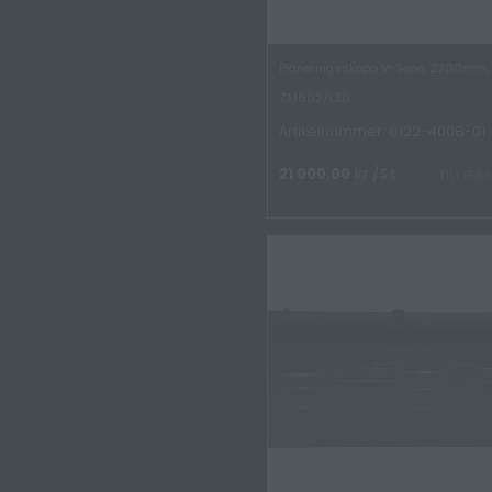
Planeringsskopa V-Serie, 2200mm,
ZM602/L30
Artikelnummer: 6122-4008-01
21 000.00
kr
/St
TILLGÄ