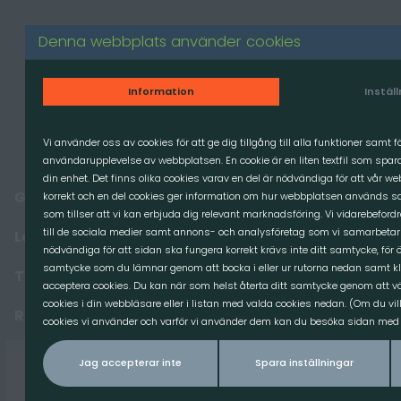
Produkter
Denna webbplats använder cookies
GRÄVMASKIN
Information
Instäl
LASTMASKIN
TRAKTOR
Vi använder oss av cookies för att ge dig tillgång till alla funktioner samt 
användarupplevelse av webbplatsen. En cookie är en liten textfil som spa
MINILASTARE
din enhet. Det finns olika cookies varav en del är nödvändiga för att vår w
Grävmaskin
korrekt och en del cookies ger information om hur webbplatsen används sa
Relevans
Sortera efter
RESERVDELAR
som tillser att vi kan erbjuda dig relevant marknadsföring. Vi vidarebeford
till de sociala medier samt annons- och analysföretag som vi samarbetar
Lastmaskin
nödvändiga för att sidan ska fungera korrekt krävs inte ditt samtycke, för ö
samtycke som du lämnar genom att bocka i eller ur rutorna nedan samt kl
Traktor
acceptera cookies. Du kan när som helst återta ditt samtycke genom att väl
cookies i din webbläsare eller i listan med valda cookies nedan. (Om du vil
Reservdelar
cookies vi använder och varför vi använder dem kan du besöka sidan med v
Reservdel
Jag accepterar inte
Spara inställningar
Balspjut