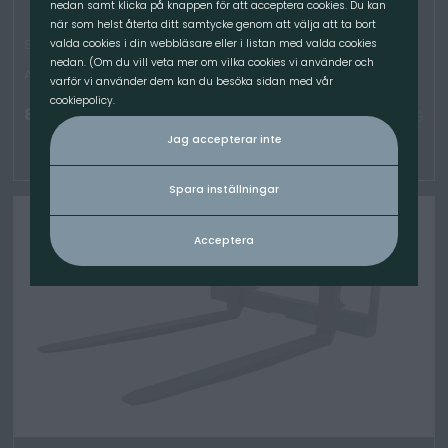
nedan samt klicka på knappen för att acceptera cookies. Du kan
när som helst återta ditt samtycke genom att välja att ta bort
SET - Pallgaffelram 1200mm -2,5T, 1200mm Gaffel, Wille
valda cookies i din webbläsare eller i listan med valda cookies
nedan. (Om du vill veta mer om vilka cookies vi använder och
Artikelnummer: 9034
varför vi använder dem kan du besöka sidan med vår
cookiepolicy.
8 900.00
kr
/Set
TILLGÄNGLIG
Jag accepterar inte
Spara inställningar
Acceptera