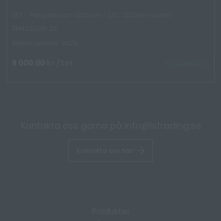
SET - Pallgaffelram 1200mm -2,5T, 1200mm Gaffel,
ZM402/L20-25
Artikelnummer: 9029
9 000.00
kr
/Set
TILLGÄNGLIG
Kontakta oss gärna på
info@lstrading.se
Kontakta oss här!
Produkter