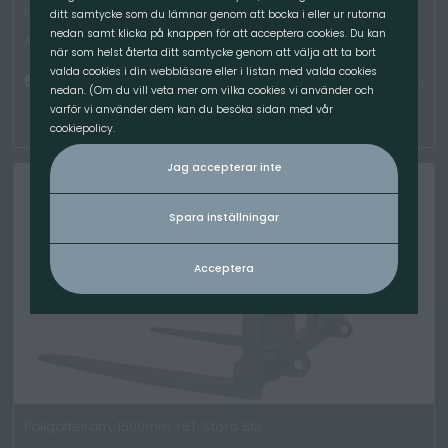
Hyd box PFF
ditt samtycke som du lämnar genom att bocka i eller ur rutorna
nedan samt klicka på knappen för att acceptera cookies. Du kan
Artikelnummer: 70-9904
när som helst återta ditt samtycke genom att välja att ta bort
valda cookies i din webbläsare eller i listan med valda cookies
6 900.00
kr
/St
TILLGÄNGLIG
nedan. (Om du vill veta mer om vilka cookies vi använder och
varför vi använder dem kan du besöka sidan med vår
cookiepolicy.
Jag accepterar inte
Spara inställningar
Acceptera
Pallgaffelram, 1500mm -5T, Stora BM