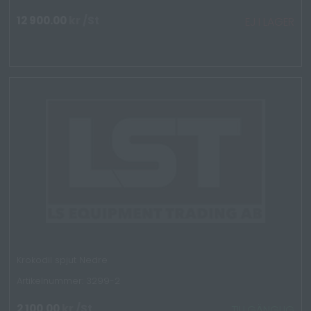
12 900.00
kr
/St
EJ I LAGER
Krokodil spjut Nedre
Artikelnummer: 3299-2
2 100.00
kr
/St
TILLGÄNGLIG