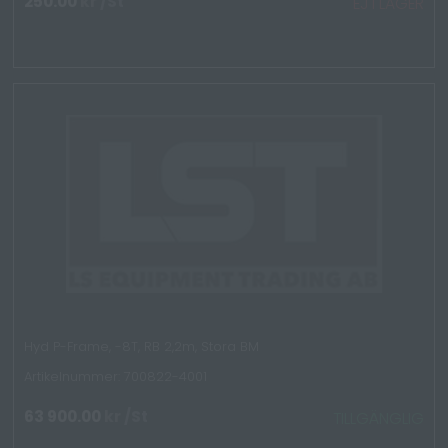
250.00
kr
/St
EJ I LAGER
Hyd P-Frame, -8T, RB 2,2m, Stora BM
Artikelnummer: 700822-4001
63 900.00
kr
/St
TILLGÄNGLIG