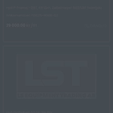
Hyd P-Frame, -2,5T, RB 1,5m, Zettelmeyer 602/L30 Svängda
Artikelnummer: 700215-4008-02
29 000.00
kr
/St
TILLGÄNGLIG
Hyd Gaffelben 5T GL 2m Par