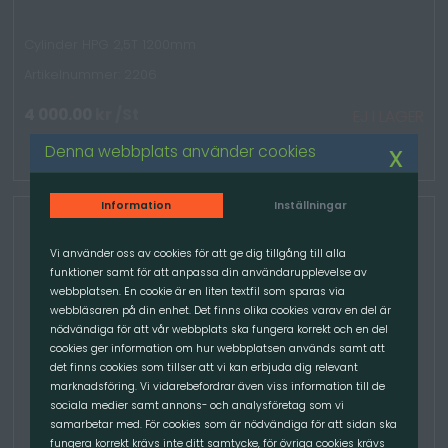
Cylinder HPG 2,5T 1200mm
Artikelnummer: 2206
4 000.00
kr
/St
EJ I LAGER
x
Denna webbplats använder cookies
Information
Inställningar
Vi använder oss av cookies för att ge dig tillgång till alla
funktioner samt för att anpassa din användarupplevelse av
webbplatsen. En cookie är en liten textfil som sparas via
webbläsaren på din enhet. Det finns olika cookies varav en del är
nödvändiga för att vår webbplats ska fungera korrekt och en del
cookies ger information om hur webbplatsen används samt att
det finns cookies som tillser att vi kan erbjuda dig relevant
marknadsföring. Vi vidarebefordrar även viss information till de
sociala medier samt annons- och analysföretag som vi
samarbetar med. För cookies som är nödvändiga för att sidan ska
fungera korrekt krävs inte ditt samtycke, för övriga cookies krävs