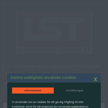
SET - Pallgaffelram 950mm -0,9T, 800mm Gaffel, Avant 200
Artikelnummer: 9019
x
Denna webbplats använder cookies
5 500.00
kr
/Set
TILLGÄNGLIG
Information
Inställningar
Vi använder oss av cookies för att ge dig tillgång till alla
funktioner samt för att anpassa din användarupplevelse av