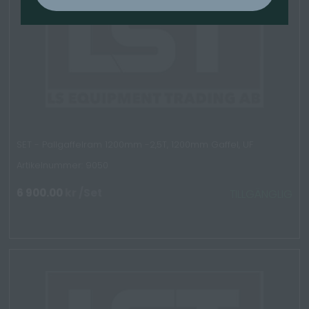
SET - Pallgaffelram 1200mm -2,5T, 1200mm Gaffel, UF
Artikelnummer: 9050
6 900.00
kr
/Set
TILLGÄNGLIG