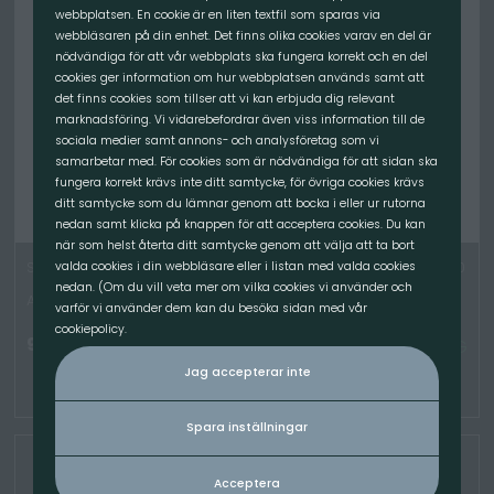
webbplatsen. En cookie är en liten textfil som sparas via
webbläsaren på din enhet. Det finns olika cookies varav en del är
nödvändiga för att vår webbplats ska fungera korrekt och en del
cookies ger information om hur webbplatsen används samt att
det finns cookies som tillser att vi kan erbjuda dig relevant
marknadsföring. Vi vidarebefordrar även viss information till de
sociala medier samt annons- och analysföretag som vi
samarbetar med. För cookies som är nödvändiga för att sidan ska
fungera korrekt krävs inte ditt samtycke, för övriga cookies krävs
ditt samtycke som du lämnar genom att bocka i eller ur rutorna
nedan samt klicka på knappen för att acceptera cookies. Du kan
när som helst återta ditt samtycke genom att välja att ta bort
SET - Pallgaffelram 1200mm 2,5T, 1200mm Gaffel, BobCat 1140
valda cookies i din webbläsare eller i listan med valda cookies
nedan. (Om du vill veta mer om vilka cookies vi använder och
Artikelnummer: 9030
varför vi använder dem kan du besöka sidan med vår
cookiepolicy.
9 500.00
kr
/Set
TILLGÄNGLIG
Jag accepterar inte
Spara inställningar
Acceptera