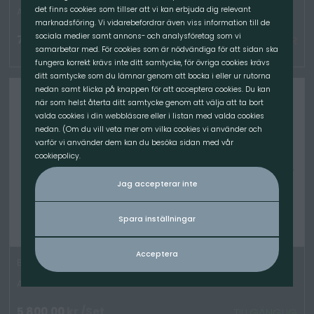
det finns cookies som tillser att vi kan erbjuda dig relevant
Artikelnummer: 5018-5-set
marknadsföring. Vi vidarebefordrar även viss information till de
sociala medier samt annons- och analysföretag som vi
7 300.00
kr
/St
EJ I LAGER
samarbetar med. För cookies som är nödvändiga för att sidan ska
fungera korrekt krävs inte ditt samtycke, för övriga cookies krävs
ditt samtycke som du lämnar genom att bocka i eller ur rutorna
nedan samt klicka på knappen för att acceptera cookies. Du kan
när som helst återta ditt samtycke genom att välja att ta bort
valda cookies i din webbläsare eller i listan med valda cookies
nedan. (Om du vill veta mer om vilka cookies vi använder och
varför vi använder dem kan du besöka sidan med vår
cookiepolicy.
Jag accepterar inte
Spara inställningar
Acceptera
Balspjut, SET - Bredd 800mm, 1100/680mm spjut, SMS Trima
Artikelnummer: 5017-set
5 800.00
kr
/Set
TILLGÄNGLIG