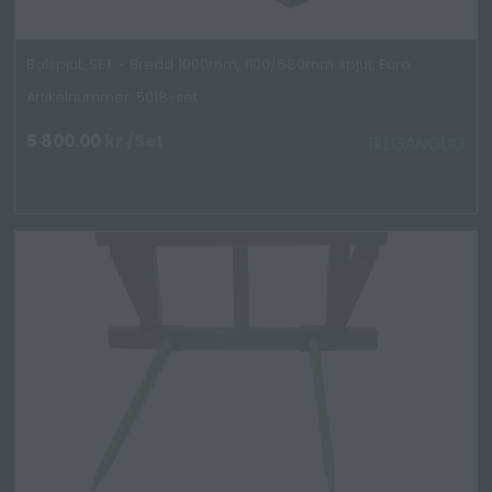
Balspjut, SET - Bredd 1000mm, 1100/680mm spjut, Euro
Artikelnummer: 5018-set
5 800.00
kr
/Set
TILLGÄNGLIG