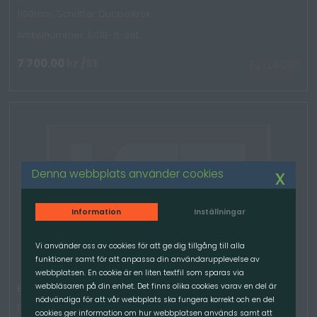
1100mm, Schäffer Dubbelkrok
Artikelnummer: 5018-6-set
7 700.00
kr
/St
EJ I LAGER
x
Denna webbplats använder cookies
Information
Inställningar
Vi använder oss av cookies för att ge dig tillgång till alla
funktioner samt för att anpassa din användarupplevelse av
webbplatsen. En cookie är en liten textfil som sparas via
webbläsaren på din enhet. Det finns olika cookies varav en del är
Balspjut dubbel, SET - Bredd 1000mm, dubbla nedre spjut
nödvändiga för att vår webbplats ska fungera korrekt och en del
1100mm, Schäffer Fyrkantsrör
cookies ger information om hur webbplatsen används samt att