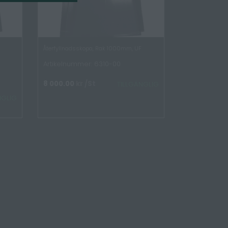
Återfyllnadsskopa, Rak 1000mm, UF
Artikelnummer: 6310-00
8 000.00
kr
/St
TILLGÄNGLIG
NGLIG