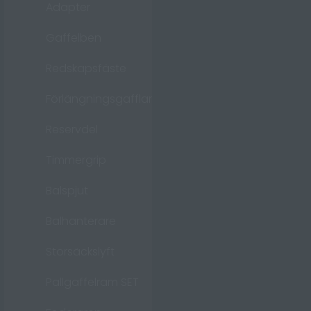
Adapter
Gaffelben
Redskapsfäste
Förlängningsgafflar
Reservdel
Timmergrip
Balspjut
Balhanterare
Storsäckslyft
Pallgaffelram SET