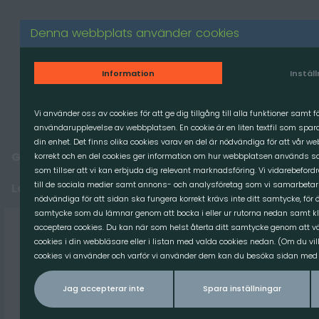
Produkter
Denna webbplats använder cookies
GRÄVMASKIN
Information
Instäl
LASTMASKIN
TRAKTOR
Vi använder oss av cookies för att ge dig tillgång till alla funktioner samt 
användarupplevelse av webbplatsen. En cookie är en liten textfil som spa
MINILASTARE
din enhet. Det finns olika cookies varav en del är nödvändiga för att vår w
Grävmaskin
korrekt och en del cookies ger information om hur webbplatsen används sa
Relevans
Sortera efter
RESERVDELAR
som tillser att vi kan erbjuda dig relevant marknadsföring. Vi vidarebeford
till de sociala medier samt annons- och analysföretag som vi samarbetar
Lastmaskin
nödvändiga för att sidan ska fungera korrekt krävs inte ditt samtycke, för ö
samtycke som du lämnar genom att bocka i eller ur rutorna nedan samt kl
Adapter
acceptera cookies. Du kan när som helst återta ditt samtycke genom att väl
cookies i din webbläsare eller i listan med valda cookies nedan. (Om du vil
Balspjut
cookies vi använder och varför vi använder dem kan du besöka sidan med v
Balhanterare
Jag accepterar inte
Spara inställningar
Fodergrep