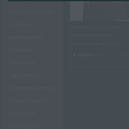
Förlängningsgafflar
Gaffelben
Återfyllnadsskopa, Rak 1000mm,
Avant/Multione Helskuret
Redskapsfäste
Artikelnummer: 6310-1046
Reservdel
9 000.00
kr
/St
TILLGÄ
Timmergrip
Storsäckslyft
Materialhanteringsarm
Pallgaffelram SET
Rangerkrok
Krokodilgrep