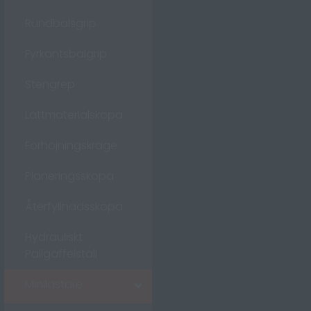
Rundbalsgrip
Fyrkantsbalgrip
Stengrep
Lättmaterialskopa
Förhöjningskrage
Planeringsskopa
Återfyllnadsskopa
Hydrauliskt
Pallgaffelställ
Minilastare