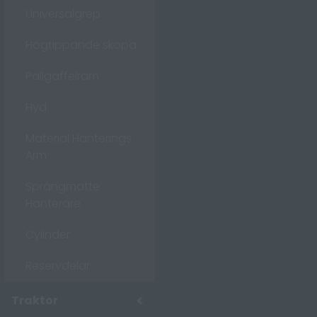
Universalgrep
Högtippande skopa
Pallgaffelram
Hyd
Material Hanterings
Arm
Sprängmatte
Hanterare
Cylinder
Reservdelar
Traktor