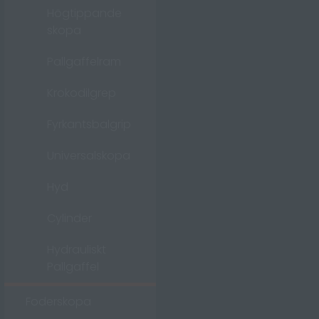
Högtippande
skopa
Pallgaffelram
Krokodilgrep
Fyrkantsbalgrip
Universalskopa
Hyd
Cylinder
Hydrauliskt
Pallgaffel
Foderskopa