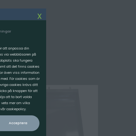
Om oss
x
VI SOM JOBBAR HÄR
lningar
FÖRETAGET
VÅR VISION
för att anpassa din
ras via webbläsaren på
ebbplats ska fungera
mt att det finns cookies
rar även viss information
 med. För cookies som är
vriga cookies krävs ditt
icka på knappen för att
ja att ta bort valda
l veta mer om vilka
år cookiepolicy.
Acceptera