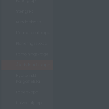
Fodergrep
Stengrep
Rundbalsgrip
Lättmaterialskopa
Planeringsskopa
Förhöjningskrage
Återfyllnadsskopa
Hydrauliskt
Pallgaffelställ
Foderskopa
Universalgrep