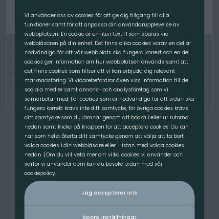
Vi använder oss av cookies för att ge dig tillgång till alla
funktioner samt för att anpassa din användarupplevelse av
webbplatsen. En cookie är en liten textfil som sparas via
webbläsaren på din enhet. Det finns olika cookies varav en del är
Sprängmatte-hanterare, 0.8-1.8t, GRÄVM
nödvändiga för att vår webbplats ska fungera korrekt och en del
Artikelnummer: 7052
cookies ger information om hur webbplatsen används samt att
det finns cookies som tillser att vi kan erbjuda dig relevant
18 900.00
kr
/St
TILLGÄNGLIG
marknadsföring. Vi vidarebefordrar även viss information till de
sociala medier samt annons- och analysföretag som vi
samarbetar med. För cookies som är nödvändiga för att sidan ska
fungera korrekt krävs inte ditt samtycke, för övriga cookies krävs
ditt samtycke som du lämnar genom att bocka i eller ur rutorna
nedan samt klicka på knappen för att acceptera cookies. Du kan
när som helst återta ditt samtycke genom att välja att ta bort
valda cookies i din webbläsare eller i listan med valda cookies
Kontakta oss gärna på
info@lstrading.se
nedan. (Om du vill veta mer om vilka cookies vi använder och
varför vi använder dem kan du besöka sidan med vår
cookiepolicy.
Kontakta oss här!
Jag accepterar inte
Spara inställningar