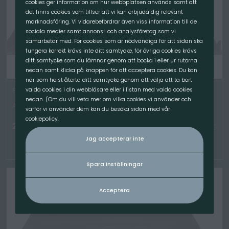
cookies ger information om hur webbplatsen används samt att
det finns cookies som tillser att vi kan erbjuda dig relevant
marknadsföring. Vi vidarebefordrar även viss information till de
sociala medier samt annons- och analysföretag som vi
samarbetar med. För cookies som är nödvändiga för att sidan ska
fungera korrekt krävs inte ditt samtycke, för övriga cookies krävs
ditt samtycke som du lämnar genom att bocka i eller ur rutorna
nedan samt klicka på knappen för att acceptera cookies. Du kan
när som helst återta ditt samtycke genom att välja att ta bort
Planeringsskopa V-Serie, 2500mm, UF
valda cookies i din webbläsare eller i listan med valda cookies
nedan. (Om du vill veta mer om vilka cookies vi använder och
Artikelnummer: 6125-00
varför vi använder dem kan du besöka sidan med vår
cookiepolicy.
24 500.00
kr
/St
TILLGÄNGLIG
Jag accepterar inte
Spara inställningar
Acceptera