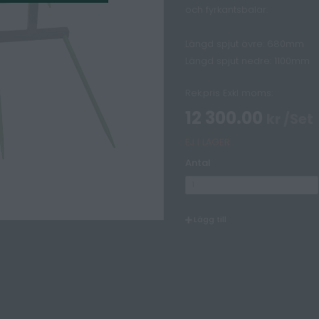
och fyrkantsbalar.
Längd spjut övre: 680mm
Längd spjut nedre: 1100mm
Rek.pris Exkl moms:
12 300.00
kr /Set
EJ I LAGER
Antal
Lägg till