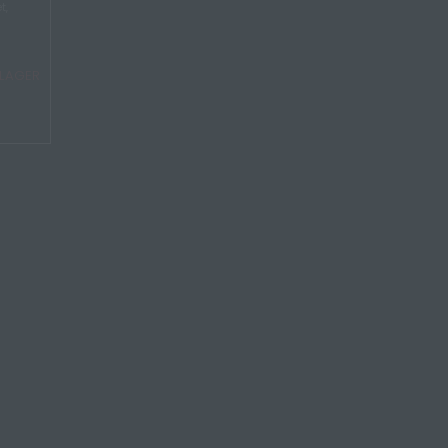
t,
I LAGER