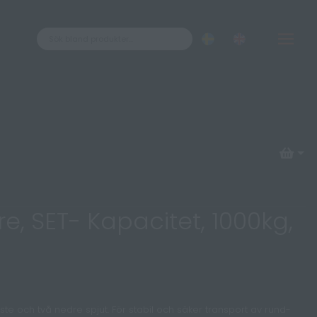
Kontakt
ÅTERFÖRSÄLJARE
ÅF LOGIN
e, SET- Kapacitet, 1000kg,
e och två nedre spjut. För stabil och säker transport av rund-