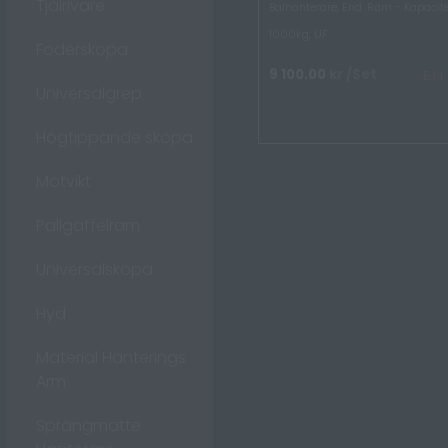
Tjälrivare
Balhanterare, End. Ram - Kapacite
1000kg, UF
Foderskopa
9 100.00
kr
/Set
EJ 
Universalgrep
Högtippande skopa
Motvikt
Pallgaffelram
Universalskopa
Hyd
Material Hanterings
Arm
Sprängmatte