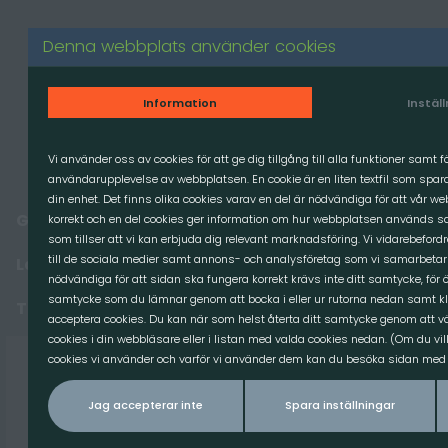
Produkter
Denna webbplats använder cookies
GRÄVMASKIN
Information
Instäl
LASTMASKIN
TRAKTOR
Vi använder oss av cookies för att ge dig tillgång till alla funktioner samt 
användarupplevelse av webbplatsen. En cookie är en liten textfil som spa
MINILASTARE
din enhet. Det finns olika cookies varav en del är nödvändiga för att vår w
Grävmaskin
korrekt och en del cookies ger information om hur webbplatsen används sa
RESERVDELAR
som tillser att vi kan erbjuda dig relevant marknadsföring. Vi vidarebeford
Traktor
Balhanterare
till de sociala medier samt annons- och analysföretag som vi samarbetar
Lastmaskin
nödvändiga för att sidan ska fungera korrekt krävs inte ditt samtycke, för ö
samtycke som du lämnar genom att bocka i eller ur rutorna nedan samt kl
Traktor
acceptera cookies. Du kan när som helst återta ditt samtycke genom att väl
cookies i din webbläsare eller i listan med valda cookies nedan. (Om du vil
Adapter
cookies vi använder och varför vi använder dem kan du besöka sidan med v
Gaffelben
Jag accepterar inte
Spara inställningar
Redskapsfäste