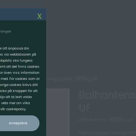
Om oss
x
VI SOM JOBBAR HÄR
lningar
FÖRETAGET
VÅR VISION
för att anpassa din
ras via webbläsaren på
ebbplats ska fungera
mt att det finns cookies
rar även viss information
Balhanterare, SET- Kapacitet, 1000kg, UF
 med. För cookies som är
vriga cookies krävs ditt
Balhanterar
icka på knappen för att
ja att ta bort valda
l veta mer om vilka
UF
år cookiepolicy.
Artikelnummer: 5023NC-set
Acceptera
Dubbelbalspjut med Euro-fäst