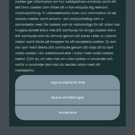
cookies ger information om hur webbplatsen används samt att
Relaterade produkter
det finns cookies som tillser att vi kan erbjuda dig relevant
marknadsföring. Vi vidarebefordrar även viss information till de
sociala medier samt annons- och analysföretag som vi
samarbetar med. För cookies som är nödvändiga för att sidan ska
fungera korrekt krävs inte ditt samtycke, för övriga cookies krävs
ditt samtycke som du lämnar genom att bocka i eller ur rutorna
nedan samt klicka på knappen för att acceptera cookies. Du kan
när som helst återta ditt samtycke genom att välja att ta bort
valda cookies i din webbläsare eller i listan med valda cookies
nedan. (Om du vill veta mer om vilka cookies vi använder och
varför vi använder dem kan du besöka sidan med vår
cookiepolicy.
Jag accepterar inte
Spara inställningar
Grindfäste S45- För grävmaskin, 6-12ton
1 350.00
kr
/St
TILLGÄNGLIG
Acceptera