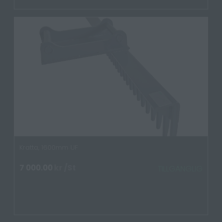
Kratta, 1600mm UF
7 000.00
kr
/St
TILLGÄNGLIG